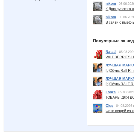
nikom
05.06.202
К Дню русского 
nikom
05.06.202
В связи с пмэф-
Популярные за не
Nata.li
05.08.202
WILDBERRIES Н
ЛУЧШАЯ МАРК
[b]Обувь Ralf Ri
ЛУЧШАЯ МАРК
[b]Обувь RALF RI
Lonza
05.08.2026
ТОВАРЫ ДЛЯ ДО
Olgs
04.08.2026 
Фото вещей из ки