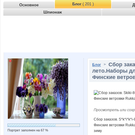
Блог
( 201 )
Основное
Д
Шпионаж
Сбор зака
>
Блог
лето.Наборы д
Финские ветров
Просмотреть или сохр
Сбор заказов. S*k*i*k*
Финские ветровки Rukka
Портрет заполнен на 67 %
зиму