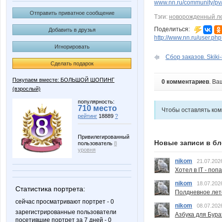
www.nn.ru/community/pv
Отправить приватное сообщение
Тэги:
новорожденный л
Поделиться:
Добавить в друзья
http://www.nn.ru/user.
Игнорировать
Сбор заказов. Skiki
Сделать подарок
Покупаем вместе: БОЛЬШОЙ ШОПИНГ
0 комментариев
. Ва
(взрослый)
популярность:
710 место
Чтобы оставлять ко
рейтинг
18889
?
Привилегированный
Новые записи в бл
пользователь
8
уровня
nikom
21.07.202
Хотел в IT - поп
nikom
18.07.202
Статистика портрета:
Полдневное лет
сейчас просматривают портрет - 0
nikom
08.07.202
зарегистрированные пользователи
Азбука для Бура
посетившие портрет за 7 дней - 0